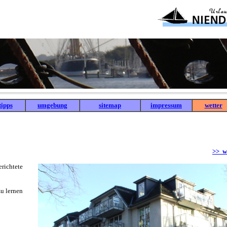
tipps
umgebung
sitemap
impressum
wetter
>> w
richtete
u lernen