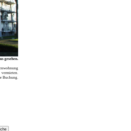
us gesehen.
rienwohnung
 vermieten.
hre Buchung.